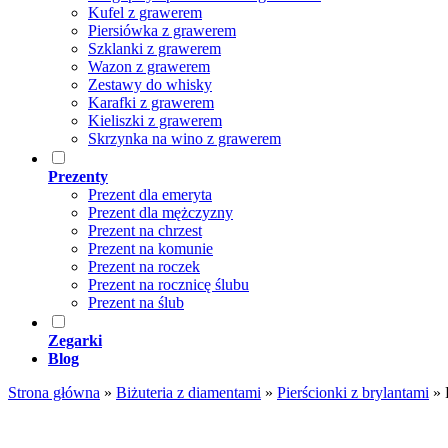
Kufel z grawerem
Piersiówka z grawerem
Szklanki z grawerem
Wazon z grawerem
Zestawy do whisky
Karafki z grawerem
Kieliszki z grawerem
Skrzynka na wino z grawerem
Prezenty
Prezent dla emeryta
Prezent dla mężczyzny
Prezent na chrzest
Prezent na komunie
Prezent na roczek
Prezent na rocznicę ślubu
Prezent na ślub
Zegarki
Blog
Strona główna
»
Biżuteria z diamentami
»
Pierścionki z brylantami
»