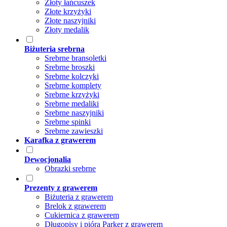
Złoty łańcuszek
Złote krzyżyki
Złote naszyjniki
Złoty medalik
Biżuteria srebrna
Srebrne bransoletki
Srebrne broszki
Srebrne kolczyki
Srebrne komplety
Srebrne krzyżyki
Srebrne medaliki
Srebrne naszyjniki
Srebrne spinki
Srebrne zawieszki
Karafka z grawerem
Dewocjonalia
Obrazki srebrne
Prezenty z grawerem
Biżuteria z grawerem
Brelok z grawerem
Cukiernica z grawerem
Długopisy i pióra Parker z grawerem