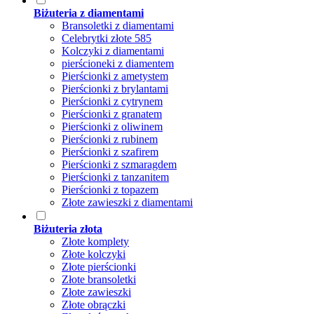
Biżuteria z diamentami
Bransoletki z diamentami
Celebrytki złote 585
Kolczyki z diamentami
pierścioneki z diamentem
Pierścionki z ametystem
Pierścionki z brylantami
Pierścionki z cytrynem
Pierścionki z granatem
Pierścionki z oliwinem
Pierścionki z rubinem
Pierścionki z szafirem
Pierścionki z szmaragdem
Pierścionki z tanzanitem
Pierścionki z topazem
Złote zawieszki z diamentami
Biżuteria złota
Złote komplety
Złote kolczyki
Złote pierścionki
Złote bransoletki
Złote zawieszki
Złote obrączki