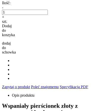
Ilość:
-
+
szt.
Dodaj
do
koszyka
dodaj
do
schowka
Zapytaj o produkt
Poleć znajomemu
Specyfikacja PDF
Opis produktu
Wspaniały pierścionek złoty z