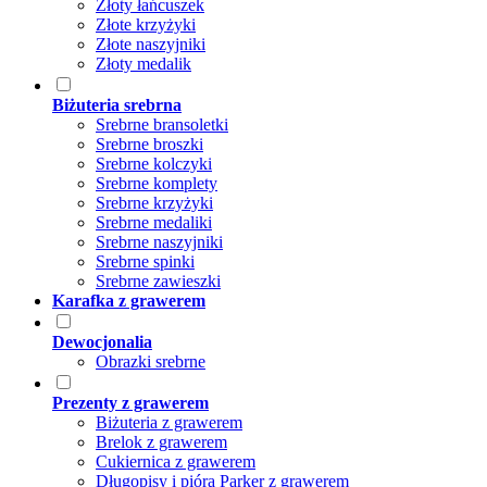
Złoty łańcuszek
Złote krzyżyki
Złote naszyjniki
Złoty medalik
Biżuteria srebrna
Srebrne bransoletki
Srebrne broszki
Srebrne kolczyki
Srebrne komplety
Srebrne krzyżyki
Srebrne medaliki
Srebrne naszyjniki
Srebrne spinki
Srebrne zawieszki
Karafka z grawerem
Dewocjonalia
Obrazki srebrne
Prezenty z grawerem
Biżuteria z grawerem
Brelok z grawerem
Cukiernica z grawerem
Długopisy i pióra Parker z grawerem