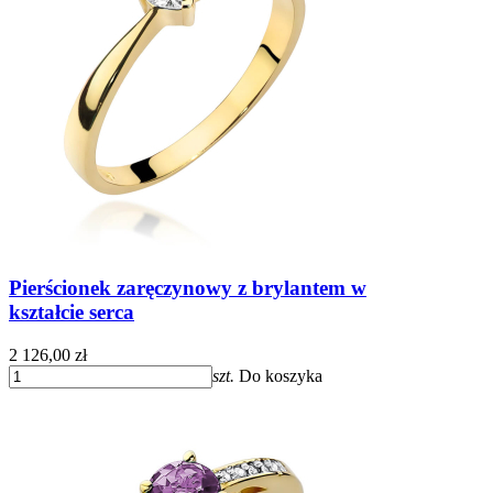
Pierścionek zaręczynowy z brylantem w
kształcie serca
2 126,00 zł
szt.
Do koszyka