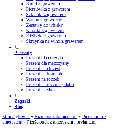
Kufel z grawerem
Piersiówka z grawerem
Szklanki z grawerem
Wazon z grawerem
Zestawy do whisky
Karafki z grawerem
Kieliszki z grawerem
Skrzynka na wino z grawerem
Prezenty
Prezent dla emeryta
Prezent dla mężczyzny
Prezent na chrzest
Prezent na komunie
Prezent na roczek
Prezent na rocznicę ślubu
Prezent na ślub
Zegarki
Blog
Strona główna
»
Biżuteria z diamentami
»
Pierścionki z
ametystem
»
Pierścionek z ametystem i brylantami.