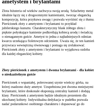
ametystem i brylantami
Złota biżuteria od wieków zachwyca swoją urodą. Szlachetny metal
idealnie łączy się z drogocennymi kamieniami, tworząc elegancką
kompozycję, która przykuwa uwagę i pozwala wyróżnić się z tłumu.
Pierścionek złoty z ametystem i brylantami to przykład
jubilerskiego kunsztu. Charakterystyczny blask żółtego złota i
pięknie połyskujące kamienie podkreślają kobiecą urodę i świadczą
o nienagannym guście. Ametyst to jedna z najładniejszych odmian
kwarcu urzekająca fioletowym odcieniem. Uważa się, że ten kamień
przywraca wewnętrzną równowagę i pomaga się zrelaksować.
Pierścionek złoty z ametystem i brylantami to wyjątkowa ozdoba
dla każdej eleganckiej kobiety.
Złoty pierścionek z ametystem i dwoma brylantami - dla kobiet
o nieskazitelnym guście
Pierścionek o wspaniałej, polerowanej szynie wieńczy górka, na
której osadzono duży ametyst. Uzupełniona jest dwoma mniejszymi
brylantami, które doskonale eksponują centralny kamień i dodają
klasy. Pierścionek z ametystem będzie idealnym prezentem dla
ukochanej kobiety. Indywidualna dedykacja w pudełku pozwala
nadać podarunkowi osobistego charakteru i dopasować go do