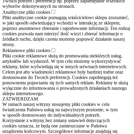
Twoich potrzeb i preferencji np. poprzez zapamiętanie wszelkich
wyborów dokonywanych na stronach.
Analityczne pliki cookies
Pliki analityczne cookie pomagają właścicielowi sklepu zrozumieć,
w jaki sposób odwiedzający wchodzi w interakcję ze sklepem,
poprzez anonimowe zbieranie i raportowanie informacji. Ten rodzaj
cookies pozwala nam mierzyć ilość wizyt i zbierać informacje o
źródłach ruchu, dzięki czemu możemy poprawić działanie naszej
strony.
Reklamowe pliki cookies
Pliki cookie reklamowe służą do promowania niektórych usług,
artykułów lub wydarzeń. W tym celu możemy wykorzystywać
reklamy, które wyświetlają się w innych serwisach internetowych.
Celem jest aby wiadomości reklamowe były bardziej trafne oraz
dostosowane do Twoich preferencji. Cookies zapobiegają też
ponownemu pojawianiu się tych samych reklam. Reklamy te służą
wyłącznie do informowania o prowadzonych działaniach naszego
sklepu internetowego.
ZATWIERDZAM
W ramach naszej witryny stosujemy pliki cookies w celu
świadczenia Państwu usług na najwyższym poziomie, w tym
w sposób dostosowany do indywidualnych potrzeb.
Korzystanie z witryny bez zmiany ustawień dotyczących
cookies oznacza, że będą one zamieszczane w Państwa
urządzeniu końcowym. Szczegółowe informacje znajdują się