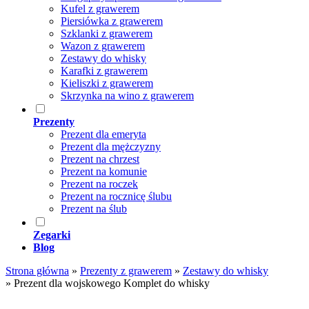
Kufel z grawerem
Piersiówka z grawerem
Szklanki z grawerem
Wazon z grawerem
Zestawy do whisky
Karafki z grawerem
Kieliszki z grawerem
Skrzynka na wino z grawerem
Prezenty
Prezent dla emeryta
Prezent dla mężczyzny
Prezent na chrzest
Prezent na komunie
Prezent na roczek
Prezent na rocznicę ślubu
Prezent na ślub
Zegarki
Blog
Strona główna
»
Prezenty z grawerem
»
Zestawy do whisky
»
Prezent dla wojskowego Komplet do whisky