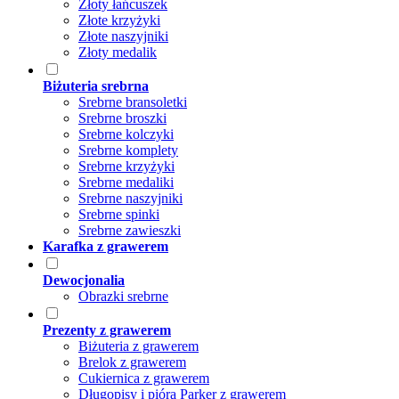
Złoty łańcuszek
Złote krzyżyki
Złote naszyjniki
Złoty medalik
Biżuteria srebrna
Srebrne bransoletki
Srebrne broszki
Srebrne kolczyki
Srebrne komplety
Srebrne krzyżyki
Srebrne medaliki
Srebrne naszyjniki
Srebrne spinki
Srebrne zawieszki
Karafka z grawerem
Dewocjonalia
Obrazki srebrne
Prezenty z grawerem
Biżuteria z grawerem
Brelok z grawerem
Cukiernica z grawerem
Długopisy i pióra Parker z grawerem