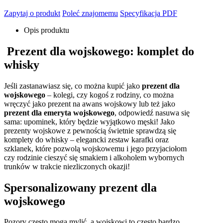
Zapytaj o produkt
Poleć znajomemu
Specyfikacja PDF
Opis produktu
Prezent dla wojskowego: komplet do
whisky
Jeśli zastanawiasz się, co można kupić jako
prezent dla
wojskowego
– kolegi, czy kogoś z rodziny, co można
wręczyć jako prezent na awans wojskowy lub też jako
prezent dla emeryta wojskowego
, odpowiedź nasuwa się
sama: upominek, który będzie wyjątkowo męski! Jako
prezenty wojskowe z pewnością świetnie sprawdzą się
komplety do whisky – elegancki zestaw karafki oraz
szklanek, które pozwolą wojskowemu i jego przyjaciołom
czy rodzinie cieszyć się smakiem i alkoholem wybornych
trunków w trakcie niezliczonych okazji!
Spersonalizowany prezent dla
wojskowego
Pozory często mogą mylić, a wojskowi to często bardzo