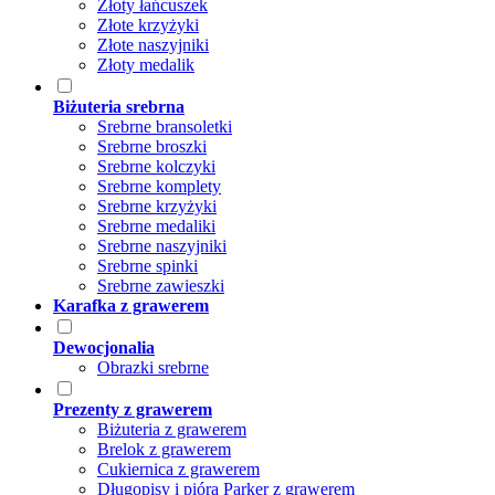
Złoty łańcuszek
Złote krzyżyki
Złote naszyjniki
Złoty medalik
Biżuteria srebrna
Srebrne bransoletki
Srebrne broszki
Srebrne kolczyki
Srebrne komplety
Srebrne krzyżyki
Srebrne medaliki
Srebrne naszyjniki
Srebrne spinki
Srebrne zawieszki
Karafka z grawerem
Dewocjonalia
Obrazki srebrne
Prezenty z grawerem
Biżuteria z grawerem
Brelok z grawerem
Cukiernica z grawerem
Długopisy i pióra Parker z grawerem