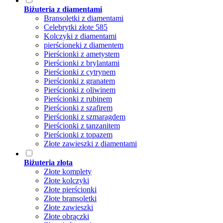
Biżuteria z diamentami
Bransoletki z diamentami
Celebrytki złote 585
Kolczyki z diamentami
pierścioneki z diamentem
Pierścionki z ametystem
Pierścionki z brylantami
Pierścionki z cytrynem
Pierścionki z granatem
Pierścionki z oliwinem
Pierścionki z rubinem
Pierścionki z szafirem
Pierścionki z szmaragdem
Pierścionki z tanzanitem
Pierścionki z topazem
Złote zawieszki z diamentami
Biżuteria złota
Złote komplety
Złote kolczyki
Złote pierścionki
Złote bransoletki
Złote zawieszki
Złote obrączki