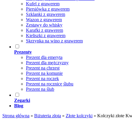
Kufel z grawerem
Piersiówka z grawerem
Szklanki z grawerem
Wazon z grawerem
Zestawy do whisky
Karafki z grawerem
Kieliszki z grawerem
Skrzynka na wino z grawerem
Prezenty
Prezent dla emeryta
Prezent dla mężczyzny
Prezent na chrzest
Prezent na komunie
Prezent na roczek
Prezent na rocznicę ślubu
Prezent na ślub
Zegarki
Blog
Strona główna
»
Biżuteria złota
»
Złote kolczyki
»
Kolczyki złote Kw