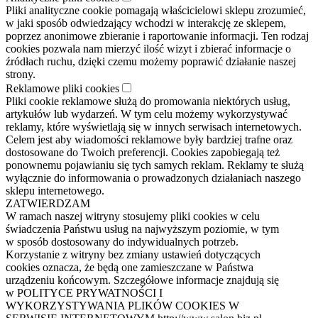
Pliki analityczne cookie pomagają właścicielowi sklepu zrozumieć,
w jaki sposób odwiedzający wchodzi w interakcję ze sklepem,
poprzez anonimowe zbieranie i raportowanie informacji. Ten rodzaj
cookies pozwala nam mierzyć ilość wizyt i zbierać informacje o
źródłach ruchu, dzięki czemu możemy poprawić działanie naszej
strony.
Reklamowe pliki cookies
Pliki cookie reklamowe służą do promowania niektórych usług,
artykułów lub wydarzeń. W tym celu możemy wykorzystywać
reklamy, które wyświetlają się w innych serwisach internetowych.
Celem jest aby wiadomości reklamowe były bardziej trafne oraz
dostosowane do Twoich preferencji. Cookies zapobiegają też
ponownemu pojawianiu się tych samych reklam. Reklamy te służą
wyłącznie do informowania o prowadzonych działaniach naszego
sklepu internetowego.
ZATWIERDZAM
W ramach naszej witryny stosujemy pliki cookies w celu
świadczenia Państwu usług na najwyższym poziomie, w tym
w sposób dostosowany do indywidualnych potrzeb.
Korzystanie z witryny bez zmiany ustawień dotyczących
cookies oznacza, że będą one zamieszczane w Państwa
urządzeniu końcowym. Szczegółowe informacje znajdują się
w POLITYCE PRYWATNOŚCI I
WYKORZYSTYWANIA PLIKÓW COOKIES W