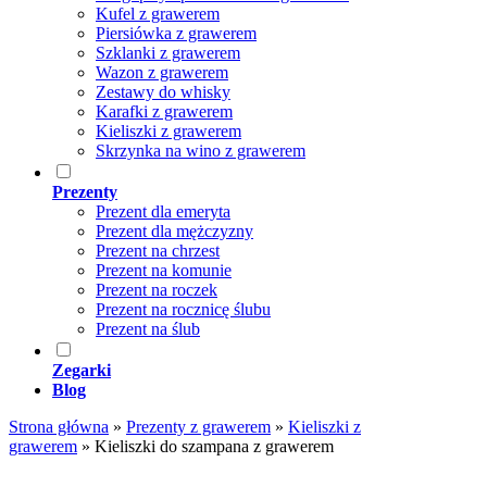
Kufel z grawerem
Piersiówka z grawerem
Szklanki z grawerem
Wazon z grawerem
Zestawy do whisky
Karafki z grawerem
Kieliszki z grawerem
Skrzynka na wino z grawerem
Prezenty
Prezent dla emeryta
Prezent dla mężczyzny
Prezent na chrzest
Prezent na komunie
Prezent na roczek
Prezent na rocznicę ślubu
Prezent na ślub
Zegarki
Blog
Strona główna
»
Prezenty z grawerem
»
Kieliszki z
grawerem
»
Kieliszki do szampana z grawerem