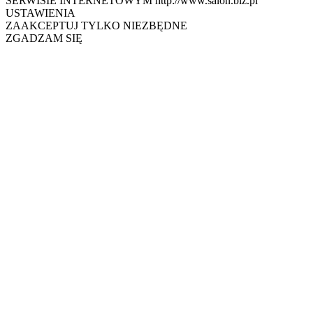
SERWISIE INTERNETOWYM http://www.salon.biz.pl
USTAWIENIA
ZAAKCEPTUJ TYLKO NIEZBĘDNE
ZGADZAM SIĘ