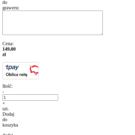
do
graweru:
Cena:
149,00
zł
Ilość:
-
+
szt.
Dodaj
do
koszyka