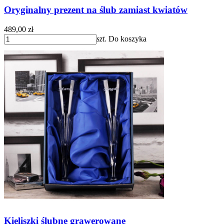
Oryginalny prezent na ślub zamiast kwiatów
489,00 zł
szt.
Do koszyka
Kieliszki ślubne grawerowane