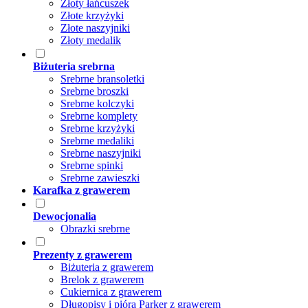
Złoty łańcuszek
Złote krzyżyki
Złote naszyjniki
Złoty medalik
Biżuteria srebrna
Srebrne bransoletki
Srebrne broszki
Srebrne kolczyki
Srebrne komplety
Srebrne krzyżyki
Srebrne medaliki
Srebrne naszyjniki
Srebrne spinki
Srebrne zawieszki
Karafka z grawerem
Dewocjonalia
Obrazki srebrne
Prezenty z grawerem
Biżuteria z grawerem
Brelok z grawerem
Cukiernica z grawerem
Długopisy i pióra Parker z grawerem