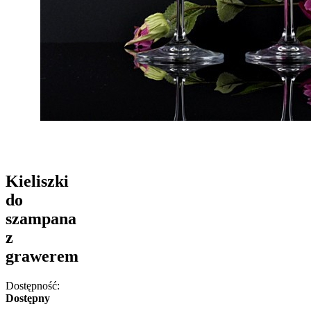
Kieliszki
do
szampana
z
grawerem
Dostępność:
Dostępny