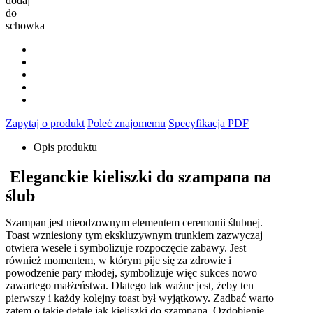
dodaj
do
schowka
Zapytaj o produkt
Poleć znajomemu
Specyfikacja PDF
Opis produktu
Eleganckie kieliszki do szampana na
ślub
Szampan jest nieodzownym elementem ceremonii ślubnej.
Toast wzniesiony tym ekskluzywnym trunkiem zazwyczaj
otwiera wesele i symbolizuje rozpoczęcie zabawy. Jest
również momentem, w którym pije się za zdrowie i
powodzenie pary młodej, symbolizuje więc sukces nowo
zawartego małżeństwa. Dlatego tak ważne jest, żeby ten
pierwszy i każdy kolejny toast był wyjątkowy. Zadbać warto
zatem o takie detale jak kieliszki do szampana. Ozdobienie