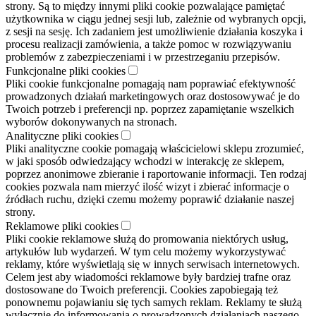
strony. Są to między innymi pliki cookie pozwalające pamiętać
użytkownika w ciągu jednej sesji lub, zależnie od wybranych opcji,
z sesji na sesję. Ich zadaniem jest umożliwienie działania koszyka i
procesu realizacji zamówienia, a także pomoc w rozwiązywaniu
problemów z zabezpieczeniami i w przestrzeganiu przepisów.
Funkcjonalne pliki cookies
Pliki cookie funkcjonalne pomagają nam poprawiać efektywność
prowadzonych działań marketingowych oraz dostosowywać je do
Twoich potrzeb i preferencji np. poprzez zapamiętanie wszelkich
wyborów dokonywanych na stronach.
Analityczne pliki cookies
Pliki analityczne cookie pomagają właścicielowi sklepu zrozumieć,
w jaki sposób odwiedzający wchodzi w interakcję ze sklepem,
poprzez anonimowe zbieranie i raportowanie informacji. Ten rodzaj
cookies pozwala nam mierzyć ilość wizyt i zbierać informacje o
źródłach ruchu, dzięki czemu możemy poprawić działanie naszej
strony.
Reklamowe pliki cookies
Pliki cookie reklamowe służą do promowania niektórych usług,
artykułów lub wydarzeń. W tym celu możemy wykorzystywać
reklamy, które wyświetlają się w innych serwisach internetowych.
Celem jest aby wiadomości reklamowe były bardziej trafne oraz
dostosowane do Twoich preferencji. Cookies zapobiegają też
ponownemu pojawianiu się tych samych reklam. Reklamy te służą
wyłącznie do informowania o prowadzonych działaniach naszego