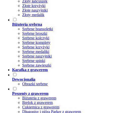
Złoty łańcuszek
Złote krzyżyki
Złote naszyjniki
Złoty medalik
Biżuteria srebrna
Srebrne bransoletki
Srebrne broszki
Srebrne kolczyki
Srebrne komplety
Srebrne krzyżyki
Srebrne medaliki
Srebrne naszyjniki
Srebrne spinki
Srebrne zawieszki
Karafka z grawerem
Dewocjonalia
Obrazki srebrne
Prezenty z grawerem
Biżuteria z grawerem
Brelok z grawerem
Cukiernica z grawerem
Długopisy i pióra Parker z grawerem