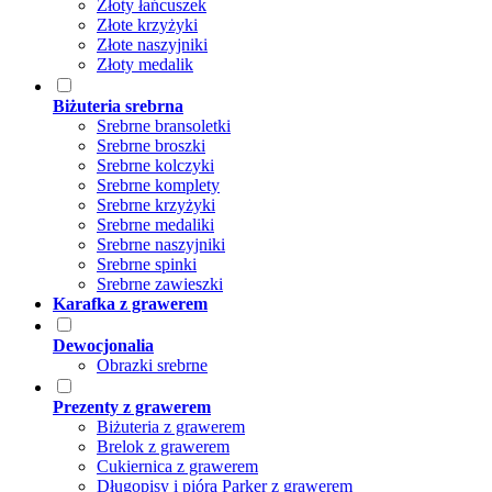
Złoty łańcuszek
Złote krzyżyki
Złote naszyjniki
Złoty medalik
Biżuteria srebrna
Srebrne bransoletki
Srebrne broszki
Srebrne kolczyki
Srebrne komplety
Srebrne krzyżyki
Srebrne medaliki
Srebrne naszyjniki
Srebrne spinki
Srebrne zawieszki
Karafka z grawerem
Dewocjonalia
Obrazki srebrne
Prezenty z grawerem
Biżuteria z grawerem
Brelok z grawerem
Cukiernica z grawerem
Długopisy i pióra Parker z grawerem