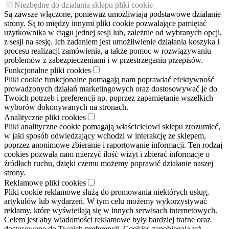
Niezbędne do działania sklepu pliki cookie
Są zawsze włączone, ponieważ umożliwiają podstawowe działanie
strony. Są to między innymi pliki cookie pozwalające pamiętać
użytkownika w ciągu jednej sesji lub, zależnie od wybranych opcji,
z sesji na sesję. Ich zadaniem jest umożliwienie działania koszyka i
procesu realizacji zamówienia, a także pomoc w rozwiązywaniu
problemów z zabezpieczeniami i w przestrzeganiu przepisów.
Funkcjonalne pliki cookies
Pliki cookie funkcjonalne pomagają nam poprawiać efektywność
prowadzonych działań marketingowych oraz dostosowywać je do
Twoich potrzeb i preferencji np. poprzez zapamiętanie wszelkich
wyborów dokonywanych na stronach.
Analityczne pliki cookies
Pliki analityczne cookie pomagają właścicielowi sklepu zrozumieć,
w jaki sposób odwiedzający wchodzi w interakcję ze sklepem,
poprzez anonimowe zbieranie i raportowanie informacji. Ten rodzaj
cookies pozwala nam mierzyć ilość wizyt i zbierać informacje o
źródłach ruchu, dzięki czemu możemy poprawić działanie naszej
strony.
Reklamowe pliki cookies
Pliki cookie reklamowe służą do promowania niektórych usług,
artykułów lub wydarzeń. W tym celu możemy wykorzystywać
reklamy, które wyświetlają się w innych serwisach internetowych.
Celem jest aby wiadomości reklamowe były bardziej trafne oraz
dostosowane do Twoich preferencji. Cookies zapobiegają też