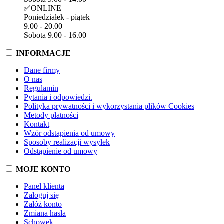
✅ONLINE
Poniedziałek - piątek
9.00 - 20.00
Sobota 9.00 - 16.00
INFORMACJE
Dane firmy
O nas
Regulamin
Pytania i odpowiedzi.
Polityka prywatności i wykorzystania plików Cookies
Metody płatności
Kontakt
Wzór odstąpienia od umowy
Sposoby realizacji wysyłek
Odstąpienie od umowy
MOJE KONTO
Panel klienta
Zaloguj się
Załóż konto
Zmiana hasła
Schowek