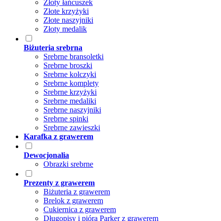
Złoty łańcuszek
Złote krzyżyki
Złote naszyjniki
Złoty medalik
Biżuteria srebrna
Srebrne bransoletki
Srebrne broszki
Srebrne kolczyki
Srebrne komplety
Srebrne krzyżyki
Srebrne medaliki
Srebrne naszyjniki
Srebrne spinki
Srebrne zawieszki
Karafka z grawerem
Dewocjonalia
Obrazki srebrne
Prezenty z grawerem
Biżuteria z grawerem
Brelok z grawerem
Cukiernica z grawerem
Długopisy i pióra Parker z grawerem