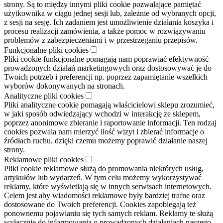
strony. Są to między innymi pliki cookie pozwalające pamiętać
użytkownika w ciągu jednej sesji lub, zależnie od wybranych opcji,
z sesji na sesję. Ich zadaniem jest umożliwienie działania koszyka i
procesu realizacji zamówienia, a także pomoc w rozwiązywaniu
problemów z zabezpieczeniami i w przestrzeganiu przepisów.
Funkcjonalne pliki cookies
Pliki cookie funkcjonalne pomagają nam poprawiać efektywność
prowadzonych działań marketingowych oraz dostosowywać je do
Twoich potrzeb i preferencji np. poprzez zapamiętanie wszelkich
wyborów dokonywanych na stronach.
Analityczne pliki cookies
Pliki analityczne cookie pomagają właścicielowi sklepu zrozumieć,
w jaki sposób odwiedzający wchodzi w interakcję ze sklepem,
poprzez anonimowe zbieranie i raportowanie informacji. Ten rodzaj
cookies pozwala nam mierzyć ilość wizyt i zbierać informacje o
źródłach ruchu, dzięki czemu możemy poprawić działanie naszej
strony.
Reklamowe pliki cookies
Pliki cookie reklamowe służą do promowania niektórych usług,
artykułów lub wydarzeń. W tym celu możemy wykorzystywać
reklamy, które wyświetlają się w innych serwisach internetowych.
Celem jest aby wiadomości reklamowe były bardziej trafne oraz
dostosowane do Twoich preferencji. Cookies zapobiegają też
ponownemu pojawianiu się tych samych reklam. Reklamy te służą
wyłącznie do informowania o prowadzonych działaniach naszego