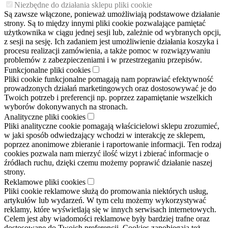
Niezbędne do działania sklepu pliki cookie
Są zawsze włączone, ponieważ umożliwiają podstawowe działanie
strony. Są to między innymi pliki cookie pozwalające pamiętać
użytkownika w ciągu jednej sesji lub, zależnie od wybranych opcji,
z sesji na sesję. Ich zadaniem jest umożliwienie działania koszyka i
procesu realizacji zamówienia, a także pomoc w rozwiązywaniu
problemów z zabezpieczeniami i w przestrzeganiu przepisów.
Funkcjonalne pliki cookies
Pliki cookie funkcjonalne pomagają nam poprawiać efektywność
prowadzonych działań marketingowych oraz dostosowywać je do
Twoich potrzeb i preferencji np. poprzez zapamiętanie wszelkich
wyborów dokonywanych na stronach.
Analityczne pliki cookies
Pliki analityczne cookie pomagają właścicielowi sklepu zrozumieć,
w jaki sposób odwiedzający wchodzi w interakcję ze sklepem,
poprzez anonimowe zbieranie i raportowanie informacji. Ten rodzaj
cookies pozwala nam mierzyć ilość wizyt i zbierać informacje o
źródłach ruchu, dzięki czemu możemy poprawić działanie naszej
strony.
Reklamowe pliki cookies
Pliki cookie reklamowe służą do promowania niektórych usług,
artykułów lub wydarzeń. W tym celu możemy wykorzystywać
reklamy, które wyświetlają się w innych serwisach internetowych.
Celem jest aby wiadomości reklamowe były bardziej trafne oraz
dostosowane do Twoich preferencji. Cookies zapobiegają też