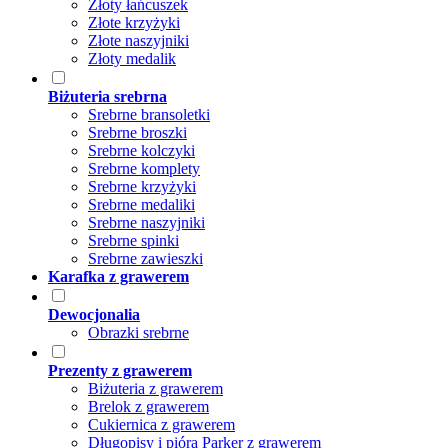
Złoty łańcuszek
Złote krzyżyki
Złote naszyjniki
Złoty medalik
Biżuteria srebrna
Srebrne bransoletki
Srebrne broszki
Srebrne kolczyki
Srebrne komplety
Srebrne krzyżyki
Srebrne medaliki
Srebrne naszyjniki
Srebrne spinki
Srebrne zawieszki
Karafka z grawerem
Dewocjonalia
Obrazki srebrne
Prezenty z grawerem
Biżuteria z grawerem
Brelok z grawerem
Cukiernica z grawerem
Długopisy i pióra Parker z grawerem