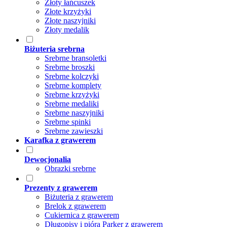
Złoty łańcuszek
Złote krzyżyki
Złote naszyjniki
Złoty medalik
Biżuteria srebrna
Srebrne bransoletki
Srebrne broszki
Srebrne kolczyki
Srebrne komplety
Srebrne krzyżyki
Srebrne medaliki
Srebrne naszyjniki
Srebrne spinki
Srebrne zawieszki
Karafka z grawerem
Dewocjonalia
Obrazki srebrne
Prezenty z grawerem
Biżuteria z grawerem
Brelok z grawerem
Cukiernica z grawerem
Długopisy i pióra Parker z grawerem