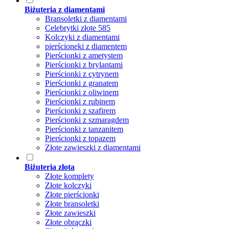
Biżuteria z diamentami
Bransoletki z diamentami
Celebrytki złote 585
Kolczyki z diamentami
pierścioneki z diamentem
Pierścionki z ametystem
Pierścionki z brylantami
Pierścionki z cytrynem
Pierścionki z granatem
Pierścionki z oliwinem
Pierścionki z rubinem
Pierścionki z szafirem
Pierścionki z szmaragdem
Pierścionki z tanzanitem
Pierścionki z topazem
Złote zawieszki z diamentami
Biżuteria złota
Złote komplety
Złote kolczyki
Złote pierścionki
Złote bransoletki
Złote zawieszki
Złote obrączki