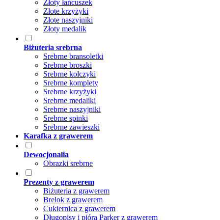
Złoty łańcuszek
Złote krzyżyki
Złote naszyjniki
Złoty medalik
Biżuteria srebrna
Srebrne bransoletki
Srebrne broszki
Srebrne kolczyki
Srebrne komplety
Srebrne krzyżyki
Srebrne medaliki
Srebrne naszyjniki
Srebrne spinki
Srebrne zawieszki
Karafka z grawerem
Dewocjonalia
Obrazki srebrne
Prezenty z grawerem
Biżuteria z grawerem
Brelok z grawerem
Cukiernica z grawerem
Długopisy i pióra Parker z grawerem