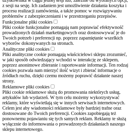
użytkownika w ciągu jednej sesji lub, zależnie od wybranych opcji,
z sesji na sesję. Ich zadaniem jest umożliwienie działania koszyka i
procesu realizacji zamówienia, a także pomoc w rozwiązywaniu
problemów z zabezpieczeniami i w przestrzeganiu przepisów.
Funkcjonalne pliki cookies
Pliki cookie funkcjonalne pomagają nam poprawiać efektywność
prowadzonych działań marketingowych oraz dostosowywać je do
Twoich potrzeb i preferencji np. poprzez zapamiętanie wszelkich
wyborów dokonywanych na stronach.
Analityczne pliki cookies
Pliki analityczne cookie pomagają właścicielowi sklepu zrozumieć,
w jaki sposób odwiedzający wchodzi w interakcję ze sklepem,
poprzez anonimowe zbieranie i raportowanie informacji. Ten rodzaj
cookies pozwala nam mierzyć ilość wizyt i zbierać informacje o
źródłach ruchu, dzięki czemu możemy poprawić działanie naszej
strony.
Reklamowe pliki cookies
Pliki cookie reklamowe służą do promowania niektórych usług,
artykułów lub wydarzeń. W tym celu możemy wykorzystywać
reklamy, które wyświetlają się w innych serwisach internetowych.
Celem jest aby wiadomości reklamowe były bardziej trafne oraz
dostosowane do Twoich preferencji. Cookies zapobiegają też
ponownemu pojawianiu się tych samych reklam. Reklamy te służą
wyłącznie do informowania o prowadzonych działaniach naszego
sklepu internetowego.