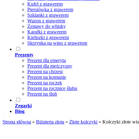
Kufel z grawerem
Piersiówka z grawerem
Szklanki z grawerem
Wazon z grawerem
Zestawy do whisky
Karafki z grawerem
Kieliszki z grawerem
Skrzynka na wino z grawerem
Prezenty
Prezent dla emeryta
Prezent dla mężczyzny
Prezent na chrzest
Prezent na komunie
Prezent na roczek
Prezent na rocznicę ślubu
Prezent na ślub
Zegarki
Blog
Strona główna
»
Biżuteria złota
»
Złote kolczyki
»
Kolczyki złote wi