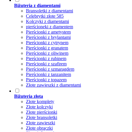
Biżuteria z diamentami
Bransoletki z diamentami
Celebrytki złote 585
Kolczyki z diamentami
pierścioneki z diamentem
Pierścionki z ametystem
Pierścionki z brylantami
Pierścionki z cytrynem
Pierścionki z granatem
Pierścionki z oliwinem
Pierścionki z rubinem
Pierścionki z szafirem
Pierścionki z szmaragdem
Pierścionki z tanzanitem
Pierścionki z topazem
Złote zawieszki z diamentami
Biżuteria złota
Złote komplety
Złote kolczyki
Złote pierścionki
Złote bransoletki
Złote zawieszki
Złote obrączki