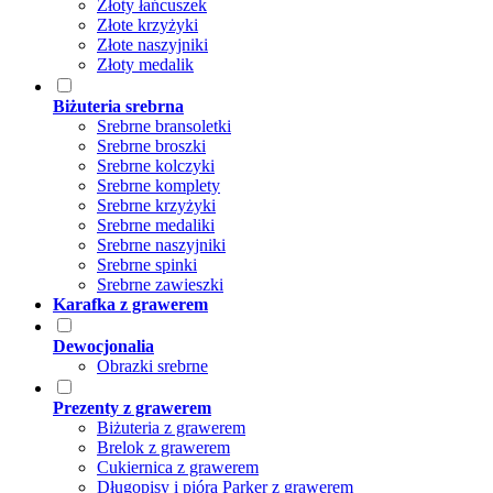
Złoty łańcuszek
Złote krzyżyki
Złote naszyjniki
Złoty medalik
Biżuteria srebrna
Srebrne bransoletki
Srebrne broszki
Srebrne kolczyki
Srebrne komplety
Srebrne krzyżyki
Srebrne medaliki
Srebrne naszyjniki
Srebrne spinki
Srebrne zawieszki
Karafka z grawerem
Dewocjonalia
Obrazki srebrne
Prezenty z grawerem
Biżuteria z grawerem
Brelok z grawerem
Cukiernica z grawerem
Długopisy i pióra Parker z grawerem