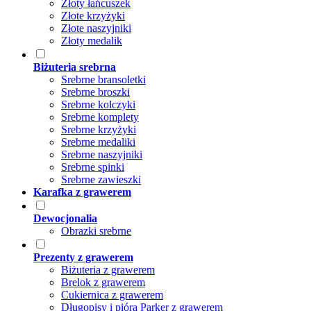
Złoty łańcuszek
Złote krzyżyki
Złote naszyjniki
Złoty medalik
Biżuteria srebrna
Srebrne bransoletki
Srebrne broszki
Srebrne kolczyki
Srebrne komplety
Srebrne krzyżyki
Srebrne medaliki
Srebrne naszyjniki
Srebrne spinki
Srebrne zawieszki
Karafka z grawerem
Dewocjonalia
Obrazki srebrne
Prezenty z grawerem
Biżuteria z grawerem
Brelok z grawerem
Cukiernica z grawerem
Długopisy i pióra Parker z grawerem