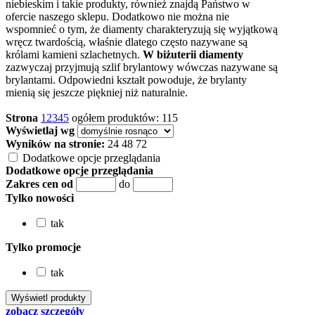
niebieskim i takie produkty, również znajdą Państwo w
ofercie naszego sklepu. Dodatkowo nie można nie
wspomnieć o tym, że diamenty charakteryzują się wyjątkową
wręcz twardością, właśnie dlatego często nazywane są
królami kamieni szlachetnych.
W biżuterii diamenty
zazwyczaj przyjmują szlif brylantowy wówczas nazywane są
brylantami. Odpowiedni kształt powoduje, że brylanty
mienią się jeszcze piękniej niż naturalnie.
Strona
1
2
3
4
5
ogółem produktów: 115
Wyświetlaj wg
Wyników na stronie:
24
48
72
Dodatkowe opcje przeglądania
Dodatkowe opcje przeglądania
Zakres cen od
do
Tylko nowości
tak
Tylko promocje
tak
zobacz szczegóły