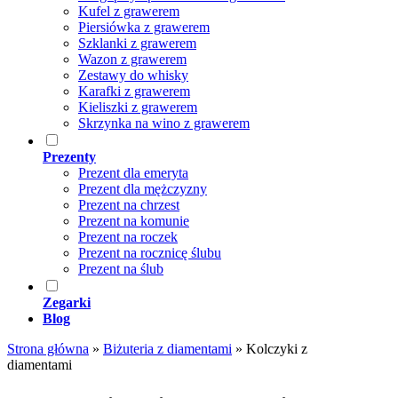
Kufel z grawerem
Piersiówka z grawerem
Szklanki z grawerem
Wazon z grawerem
Zestawy do whisky
Karafki z grawerem
Kieliszki z grawerem
Skrzynka na wino z grawerem
Prezenty
Prezent dla emeryta
Prezent dla mężczyzny
Prezent na chrzest
Prezent na komunie
Prezent na roczek
Prezent na rocznicę ślubu
Prezent na ślub
Zegarki
Blog
Strona główna
»
Biżuteria z diamentami
»
Kolczyki z
diamentami