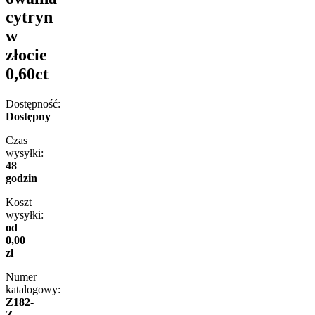
cytryn
w
złocie
0,60ct
Dostępność:
Dostępny
Czas
wysyłki:
48
godzin
Koszt
wysyłki:
od
0,00
zł
Numer
katalogowy:
Z182-
Z-