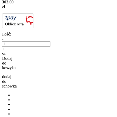
303,00
zł
Ilość:
-
+
szt.
Dodaj
do
koszyka
dodaj
do
schowka