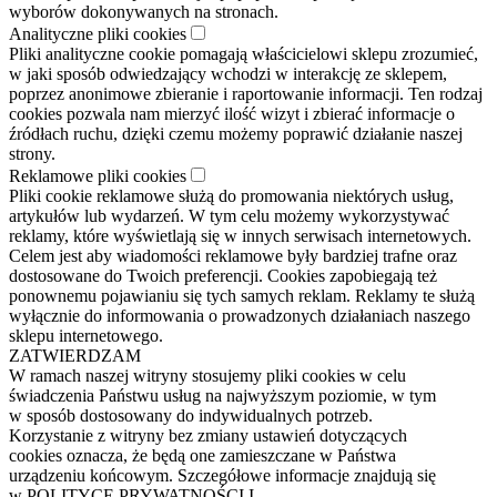
wyborów dokonywanych na stronach.
Analityczne pliki cookies
Pliki analityczne cookie pomagają właścicielowi sklepu zrozumieć,
w jaki sposób odwiedzający wchodzi w interakcję ze sklepem,
poprzez anonimowe zbieranie i raportowanie informacji. Ten rodzaj
cookies pozwala nam mierzyć ilość wizyt i zbierać informacje o
źródłach ruchu, dzięki czemu możemy poprawić działanie naszej
strony.
Reklamowe pliki cookies
Pliki cookie reklamowe służą do promowania niektórych usług,
artykułów lub wydarzeń. W tym celu możemy wykorzystywać
reklamy, które wyświetlają się w innych serwisach internetowych.
Celem jest aby wiadomości reklamowe były bardziej trafne oraz
dostosowane do Twoich preferencji. Cookies zapobiegają też
ponownemu pojawianiu się tych samych reklam. Reklamy te służą
wyłącznie do informowania o prowadzonych działaniach naszego
sklepu internetowego.
ZATWIERDZAM
W ramach naszej witryny stosujemy pliki cookies w celu
świadczenia Państwu usług na najwyższym poziomie, w tym
w sposób dostosowany do indywidualnych potrzeb.
Korzystanie z witryny bez zmiany ustawień dotyczących
cookies oznacza, że będą one zamieszczane w Państwa
urządzeniu końcowym. Szczegółowe informacje znajdują się
w POLITYCE PRYWATNOŚCI I