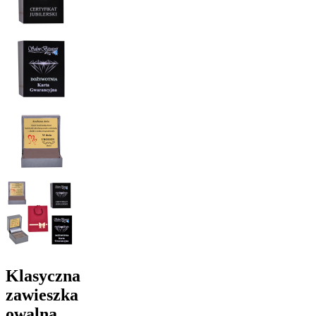
Klasyczna
zawieszka
owalna