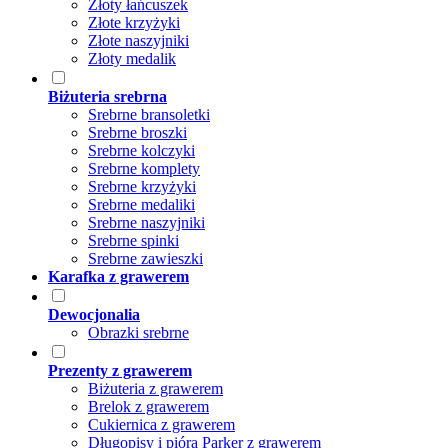
Złoty łańcuszek
Złote krzyżyki
Złote naszyjniki
Złoty medalik
Biżuteria srebrna
Srebrne bransoletki
Srebrne broszki
Srebrne kolczyki
Srebrne komplety
Srebrne krzyżyki
Srebrne medaliki
Srebrne naszyjniki
Srebrne spinki
Srebrne zawieszki
Karafka z grawerem
Dewocjonalia
Obrazki srebrne
Prezenty z grawerem
Biżuteria z grawerem
Brelok z grawerem
Cukiernica z grawerem
Długopisy i pióra Parker z grawerem