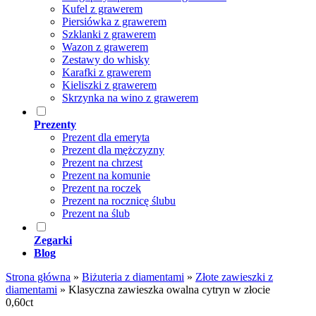
Kufel z grawerem
Piersiówka z grawerem
Szklanki z grawerem
Wazon z grawerem
Zestawy do whisky
Karafki z grawerem
Kieliszki z grawerem
Skrzynka na wino z grawerem
Prezenty
Prezent dla emeryta
Prezent dla mężczyzny
Prezent na chrzest
Prezent na komunie
Prezent na roczek
Prezent na rocznicę ślubu
Prezent na ślub
Zegarki
Blog
Strona główna
»
Biżuteria z diamentami
»
Złote zawieszki z
diamentami
»
Klasyczna zawieszka owalna cytryn w złocie
0,60ct