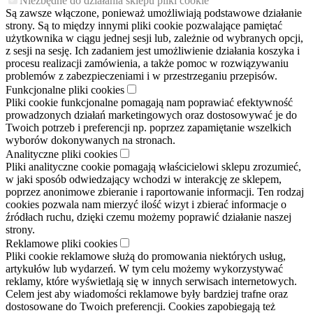
Niezbędne do działania sklepu pliki cookie
Są zawsze włączone, ponieważ umożliwiają podstawowe działanie
strony. Są to między innymi pliki cookie pozwalające pamiętać
użytkownika w ciągu jednej sesji lub, zależnie od wybranych opcji,
z sesji na sesję. Ich zadaniem jest umożliwienie działania koszyka i
procesu realizacji zamówienia, a także pomoc w rozwiązywaniu
problemów z zabezpieczeniami i w przestrzeganiu przepisów.
Funkcjonalne pliki cookies
Pliki cookie funkcjonalne pomagają nam poprawiać efektywność
prowadzonych działań marketingowych oraz dostosowywać je do
Twoich potrzeb i preferencji np. poprzez zapamiętanie wszelkich
wyborów dokonywanych na stronach.
Analityczne pliki cookies
Pliki analityczne cookie pomagają właścicielowi sklepu zrozumieć,
w jaki sposób odwiedzający wchodzi w interakcję ze sklepem,
poprzez anonimowe zbieranie i raportowanie informacji. Ten rodzaj
cookies pozwala nam mierzyć ilość wizyt i zbierać informacje o
źródłach ruchu, dzięki czemu możemy poprawić działanie naszej
strony.
Reklamowe pliki cookies
Pliki cookie reklamowe służą do promowania niektórych usług,
artykułów lub wydarzeń. W tym celu możemy wykorzystywać
reklamy, które wyświetlają się w innych serwisach internetowych.
Celem jest aby wiadomości reklamowe były bardziej trafne oraz
dostosowane do Twoich preferencji. Cookies zapobiegają też