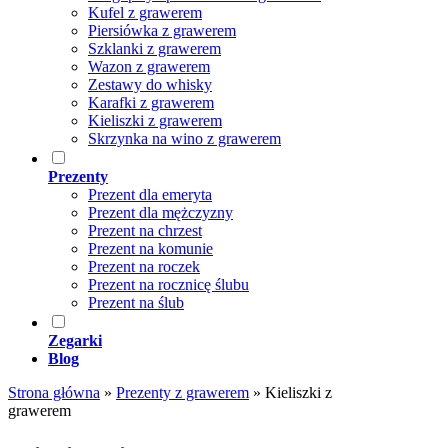
Kufel z grawerem
Piersiówka z grawerem
Szklanki z grawerem
Wazon z grawerem
Zestawy do whisky
Karafki z grawerem
Kieliszki z grawerem
Skrzynka na wino z grawerem
Prezenty
Prezent dla emeryta
Prezent dla mężczyzny
Prezent na chrzest
Prezent na komunie
Prezent na roczek
Prezent na rocznicę ślubu
Prezent na ślub
Zegarki
Blog
Strona główna
»
Prezenty z grawerem
»
Kieliszki z
grawerem