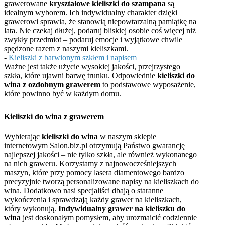
grawerowane
kryształowe kieliszki do szampana
są
idealnym wyborem. Ich indywidualny charakter dzięki
grawerowi sprawia, że stanowią niepowtarzalną pamiątkę na
lata. Nie czekaj dłużej, podaruj bliskiej osobie coś więcej niż
zwykły przedmiot – podaruj emocje i wyjątkowe chwile
spędzone razem z naszymi kieliszkami.
-
Kieliszki z barwionym szkłem i napisem
Ważne jest także użycie wysokiej jakości, przejrzystego
szkła, które ujawni barwę trunku. Odpowiednie
kieliszki do
wina z ozdobnym grawerem
to podstawowe wyposażenie,
które powinno być w każdym domu.
Kieliszki do wina z grawerem
Wybierając
kieliszki do wina
w naszym sklepie
internetowym Salon.biz.pl otrzymują Państwo gwarancję
najlepszej jakości – nie tylko szkła, ale również wykonanego
na nich graweru. Korzystamy z najnowocześniejszych
maszyn, które przy pomocy lasera diamentowego bardzo
precyzyjnie tworzą personalizowane napisy na kieliszkach do
wina. Dodatkowo nasi specjaliści dbają o staranne
wykończenia i sprawdzają każdy grawer na kieliszkach,
który wykonują.
Indywidualny grawer na kieliszku do
wina
jest doskonałym pomysłem, aby urozmaicić codziennie