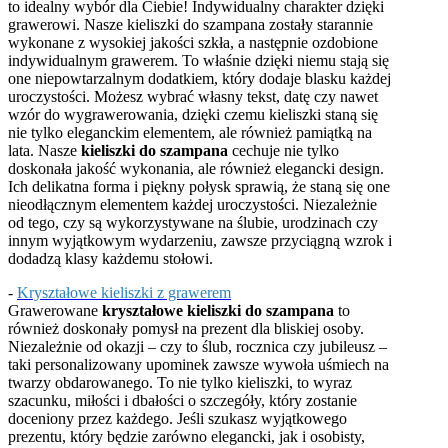
to idealny wybór dla Ciebie! Indywidualny charakter dzięki
grawerowi. Nasze kieliszki do szampana zostały starannie
wykonane z wysokiej jakości szkła, a następnie ozdobione
indywidualnym grawerem. To właśnie dzięki niemu stają się
one niepowtarzalnym dodatkiem, który dodaje blasku każdej
uroczystości. Możesz wybrać własny tekst, datę czy nawet
wzór do wygrawerowania, dzięki czemu kieliszki staną się
nie tylko eleganckim elementem, ale również pamiątką na
lata. Nasze
kieliszki do szampana
cechuje nie tylko
doskonała jakość wykonania, ale również elegancki design.
Ich delikatna forma i piękny połysk sprawią, że staną się one
nieodłącznym elementem każdej uroczystości. Niezależnie
od tego, czy są wykorzystywane na ślubie, urodzinach czy
innym wyjątkowym wydarzeniu, zawsze przyciągną wzrok i
dodadzą klasy każdemu stołowi.
-
Kryształowe kieliszki z grawerem
Grawerowane
kryształowe kieliszki do szampana
to
również doskonały pomysł na prezent dla bliskiej osoby.
Niezależnie od okazji – czy to ślub, rocznica czy jubileusz –
taki personalizowany upominek zawsze wywoła uśmiech na
twarzy obdarowanego. To nie tylko kieliszki, to wyraz
szacunku, miłości i dbałości o szczegóły, który zostanie
doceniony przez każdego. Jeśli szukasz wyjątkowego
prezentu, który będzie zarówno elegancki, jak i osobisty,