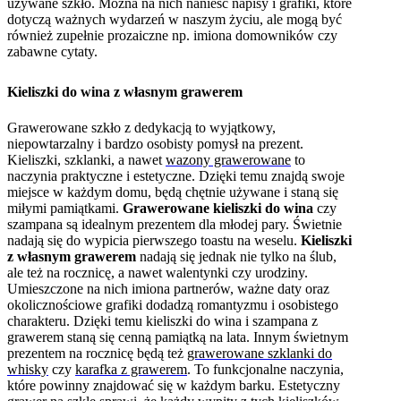
używane szkło. Można na nich nanieść napisy i grafiki, które
dotyczą ważnych wydarzeń w naszym życiu, ale mogą być
również zupełnie prozaiczne np. imiona domowników czy
zabawne cytaty.
Kieliszki do wina z własnym grawerem
Grawerowane szkło z dedykacją to wyjątkowy,
niepowtarzalny i bardzo osobisty pomysł na prezent.
Kieliszki, szklanki, a nawet
wazony grawerowane
to
naczynia praktyczne i estetyczne. Dzięki temu znajdą swoje
miejsce w każdym domu, będą chętnie używane i staną się
miłymi pamiątkami.
Grawerowane kieliszki do wina
czy
szampana są idealnym prezentem dla młodej pary. Świetnie
nadają się do wypicia pierwszego toastu na weselu.
Kieliszki
z własnym grawerem
nadają się jednak nie tylko na ślub,
ale też na rocznicę, a nawet walentynki czy urodziny.
Umieszczone na nich imiona partnerów, ważne daty oraz
okolicznościowe grafiki dodadzą romantyzmu i osobistego
charakteru. Dzięki temu kieliszki do wina i szampana z
grawerem staną się cenną pamiątką na lata.
Innym świetnym
prezentem na rocznicę będą też
grawerowane szklanki do
whisky
czy
karafka z grawerem
. To funkcjonalne naczynia,
które powinny znajdować się w każdym barku. Estetyczny