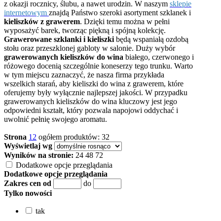
z okazji rocznicy, ślubu, a nawet urodzin. W naszym
sklepie
internetowym
znajdą Państwo szeroki asortyment szklanek i
kieliszków z grawerem
. Dzięki temu można w pełni
wyposażyć barek, tworząc piękną i spójną kolekcję.
Grawerowane szklanki i kieliszki
będą wspaniałą ozdobą
stołu oraz przeszklonej gabloty w salonie. Duży wybór
grawerowanych kieliszków do wina
białego, czerwonego i
różowego docenią szczególnie koneserzy tego trunku. Warto
w tym miejscu zaznaczyć, że nasza firma przykłada
wszelkich starań, aby kieliszki do wina z grawerem, które
oferujemy były wyłącznie najlepszej jakości. W przypadku
grawerowanych kieliszków do wina kluczowy jest jego
odpowiedni kształt, który pozwala napojowi oddychać i
uwolnić pełnię swojego aromatu.
Strona
1
2
ogółem produktów: 32
Wyświetlaj wg
Wyników na stronie:
24
48
72
Dodatkowe opcje przeglądania
Dodatkowe opcje przeglądania
Zakres cen od
do
Tylko nowości
tak