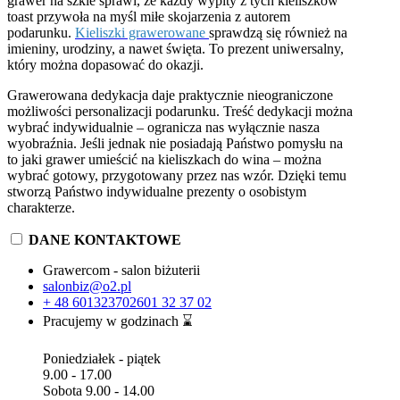
grawer na szkle sprawi, że każdy wypity z tych kieliszków
toast przywoła na myśl miłe skojarzenia z autorem
podarunku.
Kieliszki grawerowane
sprawdzą się również na
imieniny, urodziny, a nawet święta. To prezent uniwersalny,
który można dopasować do okazji.
Grawerowana dedykacja daje praktycznie nieograniczone
możliwości personalizacji podarunku. Treść dedykacji można
wybrać indywidualnie – ogranicza nas wyłącznie nasza
wyobraźnia. Jeśli jednak nie posiadają Państwo pomysłu na
to jaki grawer umieścić na kieliszkach do wina – można
wybrać gotowy, przygotowany przez nas wzór. Dzięki temu
stworzą Państwo indywidualne prezenty o osobistym
charakterze.
DANE KONTAKTOWE
Grawercom - salon biżuterii
salonbiz@o2.pl
+ 48 601323702
601 32 37 02
Pracujemy w godzinach ⌛
Poniedziałek - piątek
9.00 - 17.00
Sobota 9.00 - 14.00