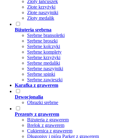
Złoty łańcuszek
Złote krzyżyki
Złote naszyjniki
Złoty medalik
Biżuteria srebrna
Srebrne bransoletki
Srebrne broszki
Srebrne kolczyki
Srebrne komplety
Srebrne krzyżyki
Srebrne medaliki
Srebrne naszyjniki
Srebrne spinki
Srebrne zawieszki
Karafka z grawerem
Dewocjonalia
Obrazki srebrne
Prezenty z grawerem
Biżuteria z grawerem
Brelok z grawerem
Cukiernica z grawerem
Długopisy i pióra Parker z grawerem