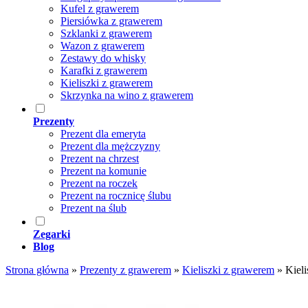
Kufel z grawerem
Piersiówka z grawerem
Szklanki z grawerem
Wazon z grawerem
Zestawy do whisky
Karafki z grawerem
Kieliszki z grawerem
Skrzynka na wino z grawerem
Prezenty
Prezent dla emeryta
Prezent dla mężczyzny
Prezent na chrzest
Prezent na komunie
Prezent na roczek
Prezent na rocznicę ślubu
Prezent na ślub
Zegarki
Blog
Strona główna
»
Prezenty z grawerem
»
Kieliszki z grawerem
»
Kiel