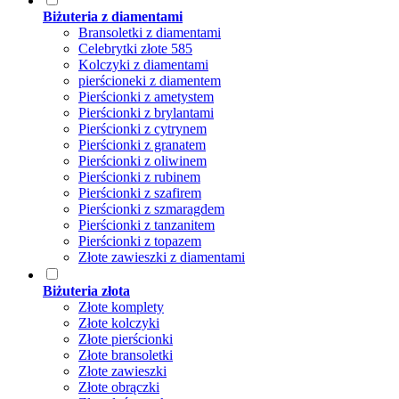
Biżuteria z diamentami
Bransoletki z diamentami
Celebrytki złote 585
Kolczyki z diamentami
pierścioneki z diamentem
Pierścionki z ametystem
Pierścionki z brylantami
Pierścionki z cytrynem
Pierścionki z granatem
Pierścionki z oliwinem
Pierścionki z rubinem
Pierścionki z szafirem
Pierścionki z szmaragdem
Pierścionki z tanzanitem
Pierścionki z topazem
Złote zawieszki z diamentami
Biżuteria złota
Złote komplety
Złote kolczyki
Złote pierścionki
Złote bransoletki
Złote zawieszki
Złote obrączki