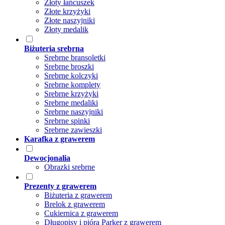
Złoty łańcuszek
Złote krzyżyki
Złote naszyjniki
Złoty medalik
Biżuteria srebrna
Srebrne bransoletki
Srebrne broszki
Srebrne kolczyki
Srebrne komplety
Srebrne krzyżyki
Srebrne medaliki
Srebrne naszyjniki
Srebrne spinki
Srebrne zawieszki
Karafka z grawerem
Dewocjonalia
Obrazki srebrne
Prezenty z grawerem
Biżuteria z grawerem
Brelok z grawerem
Cukiernica z grawerem
Długopisy i pióra Parker z grawerem