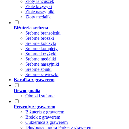
Złoty łańcuszek
Złote krzyżyki
Złote naszyjniki
Złoty medalik
Biżuteria srebrna
Srebrne bransoletki
Srebrne broszki
Srebrne kolczyki
Srebrne komplety
Srebrne krzyżyki
Srebrne medaliki
Srebrne naszyjniki
Srebrne spinki
Srebrne zawieszki
Karafka z grawerem
Dewocjonalia
Obrazki srebrne
Prezenty z grawerem
Biżuteria z grawerem
Brelok z grawerem
Cukiernica z grawerem
Długopisy i pióra Parker z grawerem