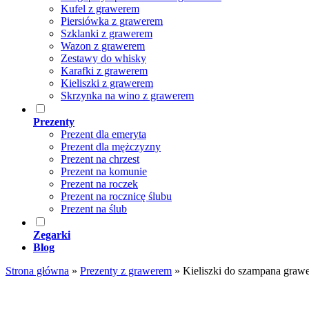
Kufel z grawerem
Piersiówka z grawerem
Szklanki z grawerem
Wazon z grawerem
Zestawy do whisky
Karafki z grawerem
Kieliszki z grawerem
Skrzynka na wino z grawerem
Prezenty
Prezent dla emeryta
Prezent dla mężczyzny
Prezent na chrzest
Prezent na komunie
Prezent na roczek
Prezent na rocznicę ślubu
Prezent na ślub
Zegarki
Blog
Strona główna
»
Prezenty z grawerem
»
Kieliszki do szampana graw