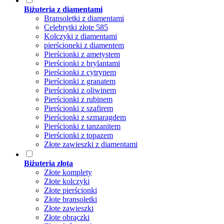
Biżuteria z diamentami
Bransoletki z diamentami
Celebrytki złote 585
Kolczyki z diamentami
pierścioneki z diamentem
Pierścionki z ametystem
Pierścionki z brylantami
Pierścionki z cytrynem
Pierścionki z granatem
Pierścionki z oliwinem
Pierścionki z rubinem
Pierścionki z szafirem
Pierścionki z szmaragdem
Pierścionki z tanzanitem
Pierścionki z topazem
Złote zawieszki z diamentami
Biżuteria złota
Złote komplety
Złote kolczyki
Złote pierścionki
Złote bransoletki
Złote zawieszki
Złote obrączki