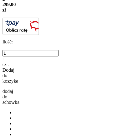
299,00
zł
Ilość:
-
+
szt.
Dodaj
do
koszyka
dodaj
do
schowka