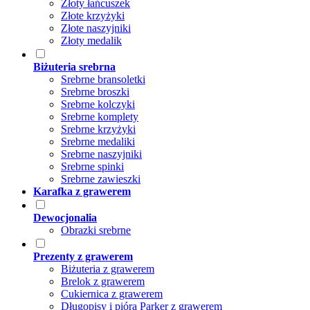
Złoty łańcuszek
Złote krzyżyki
Złote naszyjniki
Złoty medalik
Biżuteria srebrna
Srebrne bransoletki
Srebrne broszki
Srebrne kolczyki
Srebrne komplety
Srebrne krzyżyki
Srebrne medaliki
Srebrne naszyjniki
Srebrne spinki
Srebrne zawieszki
Karafka z grawerem
Dewocjonalia
Obrazki srebrne
Prezenty z grawerem
Biżuteria z grawerem
Brelok z grawerem
Cukiernica z grawerem
Długopisy i pióra Parker z grawerem