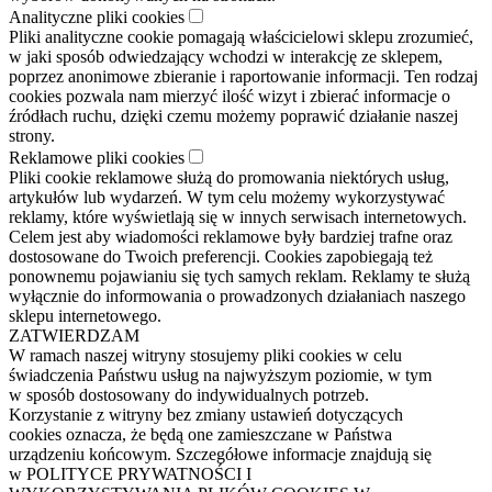
Analityczne pliki cookies
Pliki analityczne cookie pomagają właścicielowi sklepu zrozumieć,
w jaki sposób odwiedzający wchodzi w interakcję ze sklepem,
poprzez anonimowe zbieranie i raportowanie informacji. Ten rodzaj
cookies pozwala nam mierzyć ilość wizyt i zbierać informacje o
źródłach ruchu, dzięki czemu możemy poprawić działanie naszej
strony.
Reklamowe pliki cookies
Pliki cookie reklamowe służą do promowania niektórych usług,
artykułów lub wydarzeń. W tym celu możemy wykorzystywać
reklamy, które wyświetlają się w innych serwisach internetowych.
Celem jest aby wiadomości reklamowe były bardziej trafne oraz
dostosowane do Twoich preferencji. Cookies zapobiegają też
ponownemu pojawianiu się tych samych reklam. Reklamy te służą
wyłącznie do informowania o prowadzonych działaniach naszego
sklepu internetowego.
ZATWIERDZAM
W ramach naszej witryny stosujemy pliki cookies w celu
świadczenia Państwu usług na najwyższym poziomie, w tym
w sposób dostosowany do indywidualnych potrzeb.
Korzystanie z witryny bez zmiany ustawień dotyczących
cookies oznacza, że będą one zamieszczane w Państwa
urządzeniu końcowym. Szczegółowe informacje znajdują się
w POLITYCE PRYWATNOŚCI I