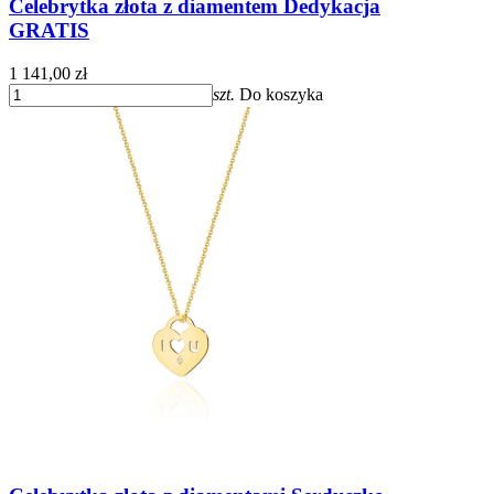
Celebrytka złota z diamentem Dedykacja
GRATIS
1 141,00 zł
szt.
Do koszyka