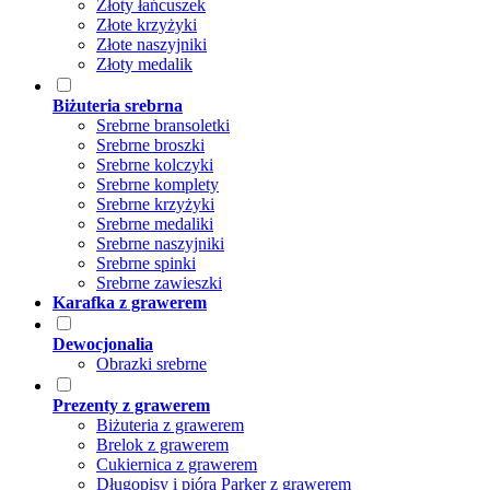
Złoty łańcuszek
Złote krzyżyki
Złote naszyjniki
Złoty medalik
Biżuteria srebrna
Srebrne bransoletki
Srebrne broszki
Srebrne kolczyki
Srebrne komplety
Srebrne krzyżyki
Srebrne medaliki
Srebrne naszyjniki
Srebrne spinki
Srebrne zawieszki
Karafka z grawerem
Dewocjonalia
Obrazki srebrne
Prezenty z grawerem
Biżuteria z grawerem
Brelok z grawerem
Cukiernica z grawerem
Długopisy i pióra Parker z grawerem