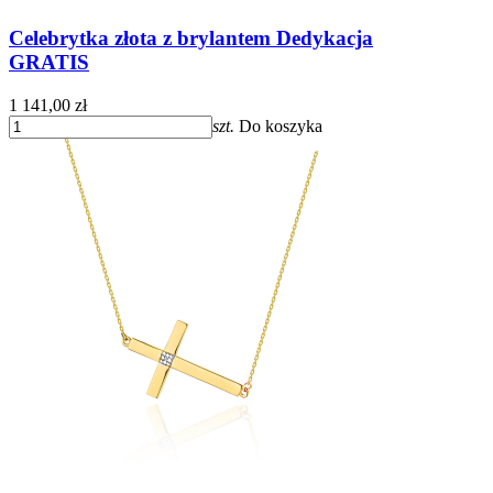
Celebrytka złota z brylantem Dedykacja
GRATIS
1 141,00 zł
szt.
Do koszyka