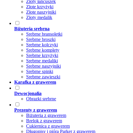
Złoty łańcuszek
Złote krzyżyki
Złote naszyjniki
Złoty medalik
Biżuteria srebrna
Srebrne bransoletki
Srebrne broszki
Srebrne kolczyki
Srebrne komplety
Srebrne krzyżyki
Srebrne medaliki
Srebrne naszyjniki
Srebrne spinki
Srebrne zawieszki
Karafka z grawerem
Dewocjonalia
Obrazki srebrne
Prezenty z grawerem
Biżuteria z grawerem
Brelok z grawerem
Cukiernica z grawerem
Długopisy i pióra Parker z grawerem